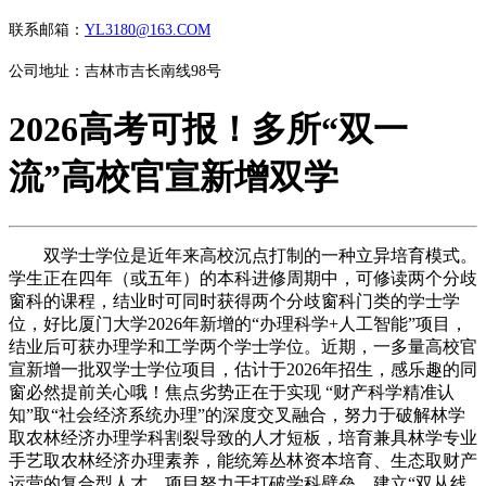
联系邮箱：
YL3180@163.COM
公司地址：吉林市吉长南线98号
2026高考可报！多所“双一
流”高校官宣新增双学
双学士学位是近年来高校沉点打制的一种立异培育模式。
学生正在四年（或五年）的本科进修周期中，可修读两个分歧
窗科的课程，结业时可同时获得两个分歧窗科门类的学士学
位，好比厦门大学2026年新增的“办理科学+人工智能”项目，
结业后可获办理学和工学两个学士学位。近期，一多量高校官
宣新增一批双学士学位项目，估计于2026年招生，感乐趣的同
窗必然提前关心哦！焦点劣势正在于实现 “财产科学精准认
知”取“社会经济系统办理”的深度交叉融合，努力于破解林学
取农林经济办理学科割裂导致的人才短板，培育兼具林学专业
手艺取农林经济办理素养，能统筹丛林资本培育、生态取财产
运营的复合型人才。项目努力于打破学科壁垒，建立“双从线