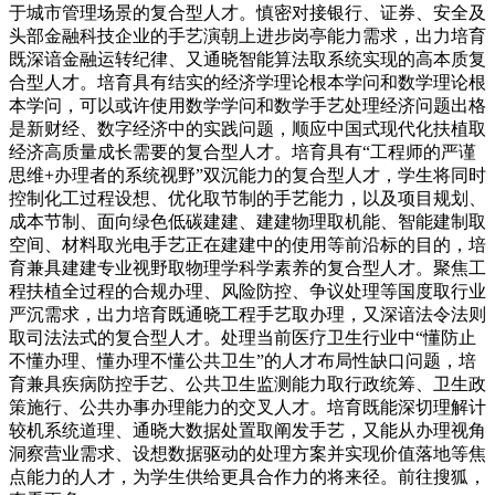
于城市管理场景的复合型人才。慎密对接银行、证券、安全及
头部金融科技企业的手艺演朝上进步岗亭能力需求，出力培育
既深谙金融运转纪律、又通晓智能算法取系统实现的高本质复
合型人才。培育具有结实的经济学理论根本学问和数学理论根
本学问，可以或许使用数学学问和数学手艺处理经济问题出格
是新财经、数字经济中的实践问题，顺应中国式现代化扶植取
经济高质量成长需要的复合型人才。培育具有“工程师的严谨
思维+办理者的系统视野”双沉能力的复合型人才，学生将同时
控制化工过程设想、优化取节制的手艺能力，以及项目规划、
成本节制、面向绿色低碳建建、建建物理取机能、智能建制取
空间、材料取光电手艺正在建建中的使用等前沿标的目的，培
育兼具建建专业视野取物理学科学素养的复合型人才。聚焦工
程扶植全过程的合规办理、风险防控、争议处理等国度取行业
严沉需求，出力培育既通晓工程手艺取办理，又深谙法令法则
取司法法式的复合型人才。处理当前医疗卫生行业中“懂防止
不懂办理、懂办理不懂公共卫生”的人才布局性缺口问题，培
育兼具疾病防控手艺、公共卫生监测能力取行政统筹、卫生政
策施行、公共办事办理能力的交叉人才。培育既能深切理解计
较机系统道理、通晓大数据处置取阐发手艺，又能从办理视角
洞察营业需求、设想数据驱动的处理方案并实现价值落地等焦
点能力的人才，为学生供给更具合作力的将来径。前往搜狐，