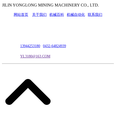
JILIN YONGLONG MINING MACHINERY CO., LTD.
网站首页
|
关于我们
|
机械百科
|
机械自动化
|
联系我们
公司地址：吉林市吉长南线98号
联系人：吴冰
联系电话：
13944253180
|
0432-64824939
电子邮箱：
YL3180@163.COM