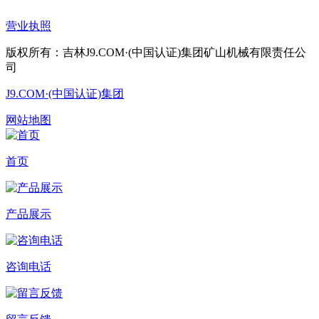
营业执照
版权所有：吉林J9.COM·(中国认证)集团矿山机械有限责任公
司
J9.COM·(中国认证)集团
网站地图
首页
产品展示
咨询电话