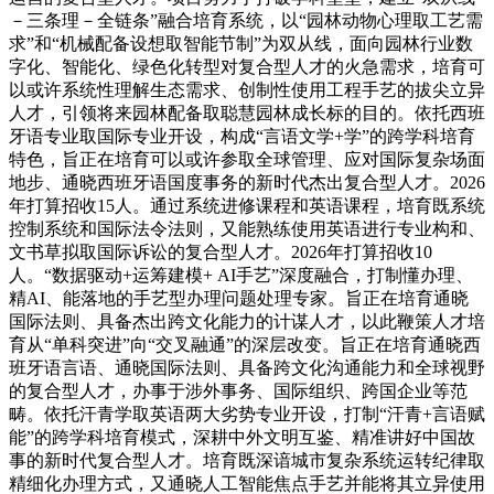
－三条理－全链条”融合培育系统，以“园林动物心理取工艺需
求”和“机械配备设想取智能节制”为双从线，面向园林行业数
字化、智能化、绿色化转型对复合型人才的火急需求，培育可
以或许系统性理解生态需求、创制性使用工程手艺的拔尖立异
人才，引领将来园林配备取聪慧园林成长标的目的。依托西班
牙语专业取国际专业开设，构成“言语文学+学”的跨学科培育
特色，旨正在培育可以或许参取全球管理、应对国际复杂场面
地步、通晓西班牙语国度事务的新时代杰出复合型人才。2026
年打算招收15人。通过系统进修课程和英语课程，培育既系统
控制系统和国际法令法则，又能熟练使用英语进行专业构和、
文书草拟取国际诉讼的复合型人才。2026年打算招收10
人。“数据驱动+运筹建模+ AI手艺”深度融合，打制懂办理、
精AI、能落地的手艺型办理问题处理专家。旨正在培育通晓
国际法则、具备杰出跨文化能力的计谋人才，以此鞭策人才培
育从“单科突进”向“交叉融通”的深层改变。旨正在培育通晓西
班牙语言语、通晓国际法则、具备跨文化沟通能力和全球视野
的复合型人才，办事于涉外事务、国际组织、跨国企业等范
畴。依托汗青学取英语两大劣势专业开设，打制“汗青+言语赋
能”的跨学科培育模式，深耕中外文明互鉴、精准讲好中国故
事的新时代复合型人才。培育既深谙城市复杂系统运转纪律取
精细化办理方式，又通晓人工智能焦点手艺并能将其立异使用