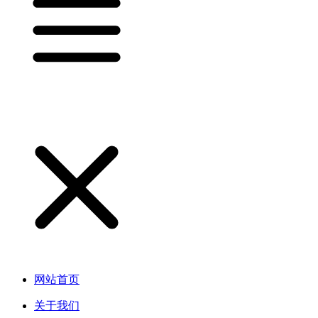
网站首页
关于我们