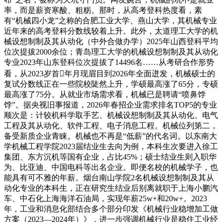
率，而是薪资寒酸、粗粝。那时，从高考登科热度看，素
有“机械四小龙”之称的合肥工业大学、燕山大学，其机械专业
近年来的高考登科分数线较着上升。此外，太道理工大学的机
械设想制制及其从动化（中外合做办学）2025年山西登科平均
位次提拔2000余位；青岛理工大学的机械设想制制及其从动化
专业2023年山东登科位次提拔了14496名……从考研合作形势
看，从2023岁首年月现眉目到2026年全面迸发，机械硕士的
复试分数线正在一些院校陡然上升，学硕最高涨了65分，专硕
最高涨了75分。从就业市场需求看，机械已是聘请“喷鼻饽
饽”。据央视旧事报道，2026年春招企业需求排名TOP5的专业
顺次是：计较机科学取手艺、机械设想制制及其从动化、电气
工程及其从动化、软件工程、电子消息工程。机械位列第二，
备受新质企业青睐。机械也不再是“低薪”的代名词。以东南大
学机械工程学院2023届结业生去向为例，本科生次要进入徐工
集团、东方沉机等国有企业，占比45%；硕士结业生则入职华
为、比亚迪、中国电科等出名企业。即便名校的机械学子，也
能具有可不雅的年薪。烟台南山学院2名机械设想制制及其从
动化专业的本科生，正在研究生结业后别离就职于上海小鹏汽
车、中石化上海海洋石油局，实现年薪25w+和20w+。2023
年，工业和消息化部结合多个部分印发《机械行业稳增加工做
方案（2023—2024年）》，进一步强调机械行业是稳住工业经