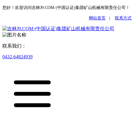
您好！欢迎访问吉林J9.COM·(中国认证)集团矿山机械有限责任公司！
网站首页
|
联系方式
联系我们：
0432-64824939