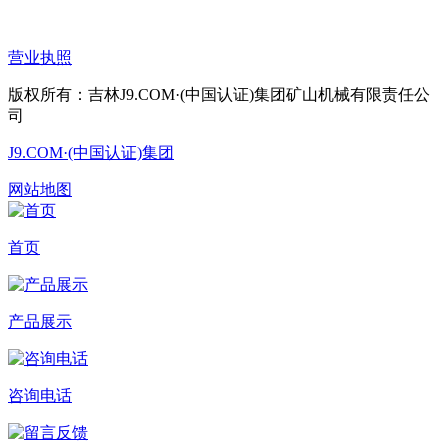
营业执照
版权所有：吉林J9.COM·(中国认证)集团矿山机械有限责任公
司
J9.COM·(中国认证)集团
网站地图
首页
产品展示
咨询电话