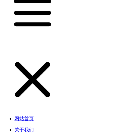
网站首页
关于我们