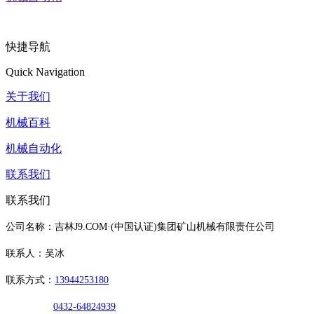
快捷导航
Quick Navigation
关于我们
机械百科
机械自动化
联系我们
联系我们
公司名称：吉林J9.COM·(中国认证)集团矿山机械有限责任公司
联系人：吴冰
联系方式：
13944253180
0432-64824939